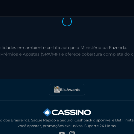
dalidades em ambiente certificado pelo Ministério da Fazenda.
 Prêmios e Apostas (SPA/MF) e oferece cobertura completa do cale
ons League, NBA e principais ligas internacionais.
ce, ambas marcam, total de gols, escanteios, cartões, handicap 
antâneo, com criptografia ponta a ponta em todas as transações
mericana, Mundial de Clubes, Premier League, La Liga, Serie A it
Bis Awards
po real durante toda a partida.
al oferecido em tempo real. Cash-out total ou parcial em mercad
o dos Brasileiros, Saque Rápido e Seguro. Cashback disponível e Bet Ilimit
você apostar, promoções exclusivas. Suporte 24 Horas!
ao vivo no site, e-mail
suporte@cassino.bet.br
e telefone
0800
oteções da Conta e jogue com responsabilidade. Em caso de ne