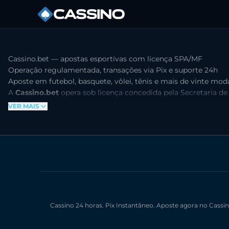
Cassino.bet — apostas esportivas com licença SPA/MF
Operação regulamentada, transações via Pix e suporte 24h
Aposte em futebol, basquete, vôlei, tênis e mais de vinte mo
A
Cassino.bet
opera sob licença concedida pela Secretaria de
Libertadores, Sul-Americana, Premier League, La Liga, Champi
VER MAIS
Mercados disponíveis incluem vencedor da partida, dupla chan
em apostas elegíveis. Pagamento exclusivamente via Pix inst
Cobertura completa de futebol
Brasileirão (Série A e B), Copa do Brasil, Libertadores, Sul-A
Conference League e Eliminatórias — odds atualizadas em tem
Cash-out e apostas ao vivo
Encerre apostas antes do término da partida pelo valor parci
lance importante.
Suporte e canais oficiais
Cassino 24 horas. Pix Instantâneo. Aposte agora no Cassin
Atendimento humano 24 horas por dia, todos os dias, via chat 
+18. Apostar deve ser entretenimento. Defina limites em Pr