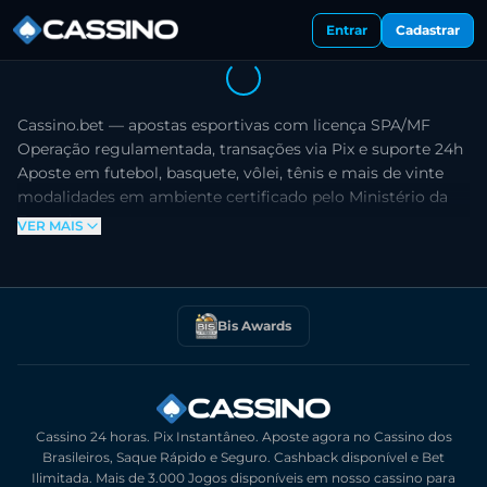
Entrar
Cadastrar
Cassino.bet — apostas esportivas com licença SPA/MF
Operação regulamentada, transações via Pix e suporte 24h
Aposte em futebol, basquete, vôlei, tênis e mais de vinte
modalidades em ambiente certificado pelo Ministério da
Fazenda.
VER MAIS
A
Cassino.bet
opera sob licença concedida pela Secretaria
de Prêmios e Apostas (SPA/MF) e oferece cobertura
completa do calendário esportivo: Brasileirão Série A, Copa
do Brasil, Copa Libertadores, Sul-Americana, Premier
Bis Awards
League, La Liga, Champions League, NBA e principais ligas
internacionais.
Mercados disponíveis incluem vencedor da partida, dupla
chance, ambas marcam, total de gols, escanteios, cartões,
handicap asiático, mercados de jogador, especiais ao vivo e
Cassino 24 horas. Pix Instantâneo. Aposte agora no Cassino dos
Brasileiros, Saque Rápido e Seguro. Cashback disponível e Bet
cash-out em apostas elegíveis. Pagamento exclusivamente
Ilimitada. Mais de 3.000 Jogos disponíveis em nosso cassino para
via Pix instantâneo, com criptografia ponta a ponta em