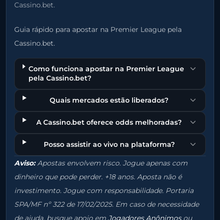
Cassino.bet.
Guia rápido para apostar na Premier League pela
Cassino.bet.
Como funciona apostar na Premier League
pela Cassino.bet?
Quais mercados estão liberados?
A Cassino.bet oferece odds melhoradas?
Posso assistir ao vivo na plataforma?
Aviso:
Apostas envolvem risco. Jogue apenas com
dinheiro que pode perder. +18 anos. Aposta não é
investimento. Jogue com responsabilidade. Portaria
SPA/MF nº 322 de 17/02/2025. Em caso de necessidade
de ajuda, busque apoio em
Jogadores Anônimos
ou