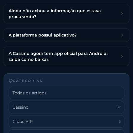
Ainda não achou a informação que estava
procurando?
A plataforma possui aplicativo?
A Cassino agora tem app oficial para Android:
saiba como baixar.
CATEGORIAS
Todos os artigos
Cassino
32
Clube VIP
5