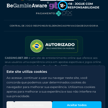
+18 · JOGUE COM
RESPONSABILIDADE
PAGAMENTO
:
CENTRAL DE JOGO RESPONSÁVEL
DENÚNCIAS
PRIVACIDADE
OUVIDORIA
CASSINO.BET.BR
é um site de entretenimento online que oferece aos
seus usuários uma experiência única em apostas esportivas e jogos online.
Este site é operado pela
Ana Gaming Brasil S/A
, uma empresa registrada
no Brasil, sob o número CNPJ
55.933.850/0001-34
, entidade devidamente
Este site utiliza cookies
Ver mais
autorizada a operar a modalidade lotérica de apostas de quota fixa no Brasil,
Ao acessar, continuar a usar ou navegar neste site, você
em temática desportiva e jogos online, conjuntamente, pela Secretaria de
concorda que podemos usar determinados cookies do
Prêmios e Apostas do Ministério da Fazenda, conforme Portaria SPA/MF
n.º 322/2025, publicada em 17 de fevereiro de 2025 no Diário Oficial da
navegador para melhorar sua experiência. Utilizamos cookies
© 2026 Cassino.Bet.Br. Todos os direitos reservados.
Feito com 💚 para brasileiros 🇧🇷
República Federativa do Brasil.
apenas para melhorar a sua experiência e isso não interfere na
18+. Jogue com responsabilidade! Ministério da Fazenda adverte: aposta não é
sua privacidade.
investimento. Por isso, leia todas as informações disponíveis na nossa seção de
Ao acessar, continuar a usar ou navegar neste site, você concorda que
Jogo Responsável. Importante: o uso de recursos do Bolsa Família, BPC e de
podemos usar determinados cookies do navegador para melhorar sua
Recusar todos
Aceitar todos
outros programas de assistência social é estritamente proibido para atividades
experiência ao usar nosso site. Utilizamos cookies apenas para melhorar a