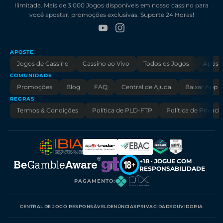
Ilimitada. Mais de 3.000 Jogos disponíveis em nosso cassino para
você apostar, promoções exclusivas. Suporte 24 Horas!
APOSTE
Jogos de Cassino
Cassino ao Vivo
Todos os Jogos
Aposta
COMUNIDADE
Promoções
Blog
FAQ
Central de Ajuda
Baixar App
REGRAS
Termos & Condições
Política de PLD-FTP
Política de Privaci
+18 · JOGUE COM
RESPONSABILIDADE
PAGAMENTO
:
CENTRAL DE JOGO RESPONSÁVEL
DENÚNCIAS
PRIVACIDADE
OUVIDORIA