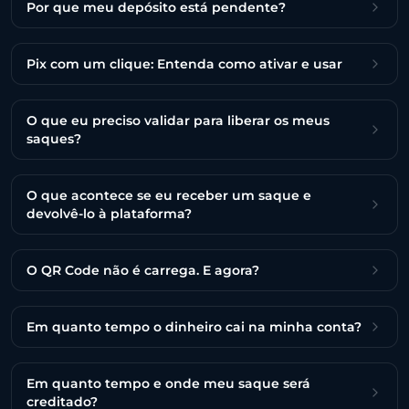
Por que meu depósito está pendente?
Pix com um clique: Entenda como ativar e usar
O que eu preciso validar para liberar os meus
saques?
O que acontece se eu receber um saque e
devolvê-lo à plataforma?
O QR Code não é carrega. E agora?
Em quanto tempo o dinheiro cai na minha conta?
Em quanto tempo e onde meu saque será
creditado?