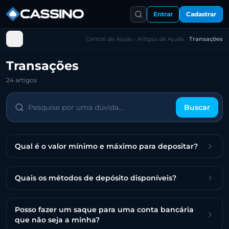
Entrar
Cadastrar
Central de Ajuda
Artigos de Ajuda
Transações
Transações
24 artigos
Buscar
Qual é o valor mínimo e máximo para depositar?
Quais os métodos de depósito disponíveis?
Posso fazer um saque para uma conta bancária
que não seja a minha?