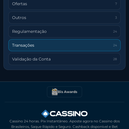
Ofertas
7
Outros
3
Regulamentação
24
Transações
24
Validação da Conta
28
Bis Awards
Cassino 24 horas. Pix Instantâneo. Aposte agora no Cassino dos
Brasileiros, Saque Rápido e Seguro. Cashback disponível e Bet