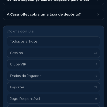
A CassnoBet cobra uma taxa de depósito?
CATEGORIAS
Todos os artigos
Cassino
32
Clube VIP
5
Dados do Jogador
14
Esportes
19
Jogo Responsável
9