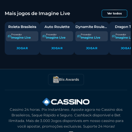
Por que jogar Blackjack 21 na Cassino.Bet.Br
Mais jogos de Imagine Live
Ver todos
Na
Cassino.Bet.Br
, você joga com total segurança,
suporte rápido e depósitos via Pix. A plataforma é
Roleta Brasileira
Auto Roulette
Dynamite Roulette
Dragon T
licenciada, reúne dezenas de outros títulos da Imagine
Provedor
Provedor
Provedor
Provedor
Live e promove o jogo responsável. Aposte com
Imagine Live
Imagine Live
Imagine Live
Imagine Li
consciência!
JOGAR
JOGAR
JOGAR
JOGA
Bis Awards
Cassino 24 horas. Pix Instantâneo. Aposte agora no Cassino dos
Brasileiros, Saque Rápido e Seguro. Cashback disponível e Bet
Ilimitada. Mais de 3.000 Jogos disponíveis em nosso cassino para
você apostar, promoções exclusivas. Suporte 24 Horas!