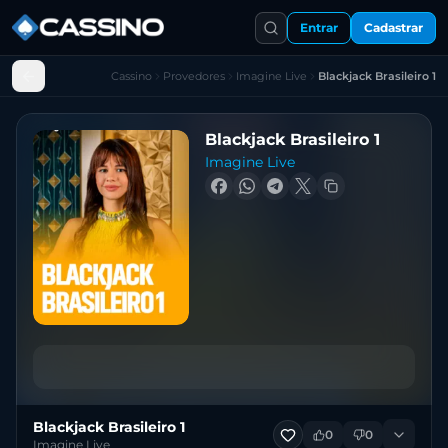
Entrar
Cadastrar
Cassino
Provedores
Imagine Live
Blackjack Brasileiro 1
Blackjack Brasileiro 1
Imagine Live
Blackjack Brasileiro 1
0
0
Imagine Live