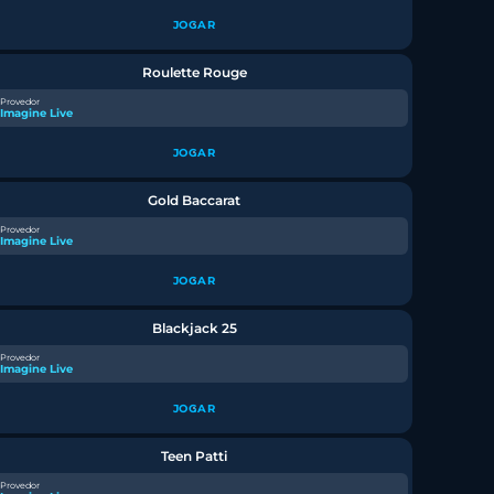
JOGAR
Roulette Rouge
Provedor
Imagine Live
JOGAR
Gold Baccarat
Provedor
Imagine Live
JOGAR
Blackjack 25
Provedor
Imagine Live
JOGAR
Teen Patti
Provedor