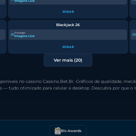
Imagine Live
JOGAR
Blackjack 26
Provedor
Imagine Live
JOGAR
Ver mais
(
20
)
poníveis no cassino Cassino.Bet.Br. Gráficos de qualidade, mecâ
s — tudo otimizado para celular e desktop. Descubra por que o 
Bis Awards