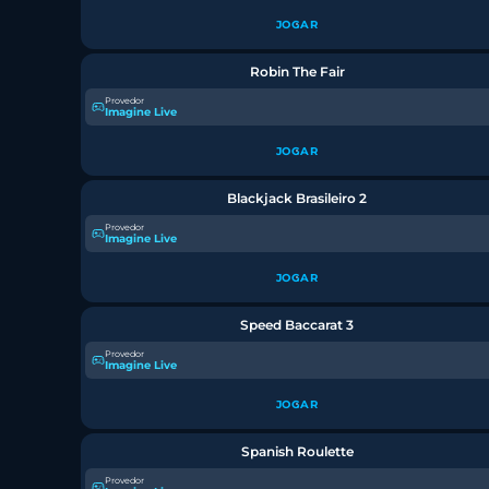
JOGAR
Robin The Fair
Provedor
Imagine Live
JOGAR
Blackjack Brasileiro 2
Provedor
Imagine Live
JOGAR
Speed Baccarat 3
Provedor
Imagine Live
JOGAR
Spanish Roulette
Provedor