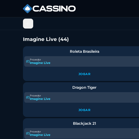
Imagine Live (44)
Roleta Brasileira
Slots
Jogar com Bônus
Jogos De Torne
Provedor
Imagine Live
JOGAR
Dragon Tiger
Provedor
Imagine Live
JOGAR
Blackjack 21
Provedor
Imagine Live