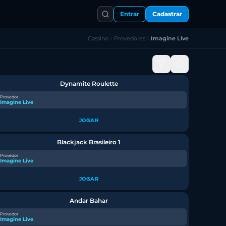
Entrar
Cadastrar
Cassino
Provedores
Imagine Live
Dynamite Roulette
Jogos Vip
Jogos da PG
Jogos Novos
Melhores Jog
Provedor
Imagine Live
JOGAR
Blackjack Brasileiro 1
Provedor
Imagine Live
JOGAR
Andar Bahar
Provedor
Imagine Live