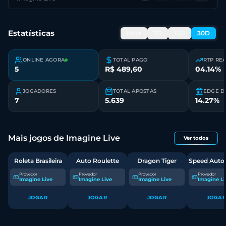
Dynamite Roulette
é um jogo de cassino online
Estatísticas
disponível na
Cassino.Bet.Br
, desenvolvido pelo
Hoje
7D
15D
30D
provedor
Imagine Live
. Com uma taxa de retorno ao
jogador (RTP) média de até
97%
, você pode jogar
ONLINE AGORA
TOTAL PAGO
RTP RE
agora mesmo e se divertir. Jogue com
5
R$ 489,60
04.14%
responsabilidade!
JOGADORES
TOTAL APOSTAS
EDGE D
Como jogar Dynamite Roulette na Cassino.Bet.Br
7
5.639
14.27%
Para começar a jogar
Dynamite Roulette
, basta
ajustar o valor da aposta e iniciar a rodada. O jogo é
intuitivo e indicado tanto para iniciantes quanto para
Mais jogos de Imagine Live
Ver todos
jogadores experientes da Imagine Live.
Roleta Brasileira
Auto Roulette
Dragon Tiger
Sobre o Dynamite Roulette
Provedor
Provedor
Provedor
Provedor
O
Dynamite Roulette
é desenvolvido pela
Imagine
Imagine Live
Imagine Live
Imagine Live
Imagine Li
Live
e opera com tecnologia RNG (Random Number
JOGAR
JOGAR
JOGAR
JOGA
Generator) certificada, garantindo resultados
aleatórios e independentes em cada rodada. Com RTP
médio de
97%
, oferece uma boa relação entre risco e