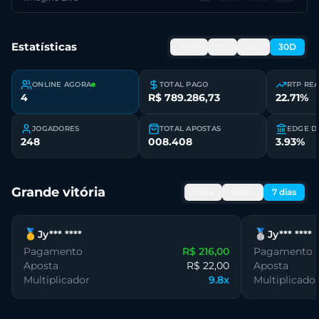
Roleta Brasileira
é um jogo de cassino online
Estatísticas
disponível na
Cassino.Bet.Br
, desenvolvido pelo
Hoje
7D
15D
30D
provedor
Imagine Live
. Com uma taxa de retorno ao
jogador (RTP) média de até
97%
, você pode jogar
ONLINE AGORA
TOTAL PAGO
RTP RE
agora mesmo e se divertir. Jogue com
4
R$ 789.286,73
22.71%
responsabilidade!
JOGADORES
TOTAL APOSTAS
EDGE D
Como jogar Roleta Brasileira na Cassino.Bet.Br
248
008.408
3.93%
Para começar a jogar
Roleta Brasileira
, basta ajustar o
valor da aposta e iniciar a rodada. O jogo é intuitivo e
indicado tanto para iniciantes quanto para jogadores
Grande vitória
Hoje
3 dias
7 dias
experientes da Imagine Live.
Sobre o Roleta Brasileira
🥇
🥈
Jy*** ****
Jy*** ****
O
Pagamento
Roleta Brasileira
é desenvolvido pela
R$ 216,00
Imagine Live
Pagamento
Aposta
R$ 22,00
Aposta
e opera com tecnologia RNG (Random Number
Multiplicador
9.8
x
Multiplicado
Generator) certificada, garantindo resultados
aleatórios e independentes em cada rodada. Com RTP
médio de
97%
, oferece uma boa relação entre risco e