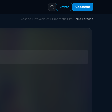
Entrar
Cadastrar
Cassino
Provedores
Pragmatic Play
Nile Fortune