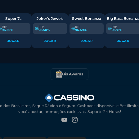
Super 7s
Joker's Jewels
Sweet Bonanza
Big Bass Bonanz
RTP
RTP
RTP
RTP
96.50%
96.50%
96.49%
96.71%
JOGAR
JOGAR
JOGAR
JOGAR
Bis Awards
o dos Brasileiros, Saque Rápido e Seguro. Cashback disponível e Bet Ilimit
você apostar, promoções exclusivas. Suporte 24 Horas!