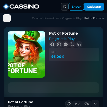
Entrar
Cadastrar
Cassino
Provedores
Pragmatic Play
Pot of Fortune
Pot of Fortune
Pragmatic Play
RTP
96.00%
Pot of Fortune
0
0
Pragmatic Play