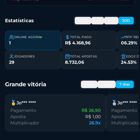
Pot of Fortune
é um jogo de cassino online disponível
Estatísticas
na
Cassino.Bet.Br
, desenvolvido pelo provedor
Hoje
7D
15D
30D
Pragmatic Play
. Com uma taxa de retorno ao jogador
(RTP) média de até
96.00%
, você pode jogar agora
ONLINE AGORA
TOTAL PAGO
RTP RE
mesmo e se divertir. Jogue com responsabilidade!
1
R$ 4.168,96
06.29%
Como jogar Pot of Fortune na Cassino.Bet.Br
JOGADORES
TOTAL APOSTAS
EDGE D
29
Para começar a jogar
Pot of Fortune
8.732,06
, basta ajustar o
24.53%
valor da aposta e iniciar a rodada. O jogo é intuitivo e
indicado tanto para iniciantes quanto para jogadores
experientes da Pragmatic Play.
Grande vitória
Hoje
3 dias
7 dias
Sobre o Pot of Fortune
🥇
🥈
Jo*** ****
Jo*** ****
O
Pot of Fortune
é desenvolvido pela
Pragmatic Play
e opera com tecnologia RNG (Random Number
Pagamento
R$ 26,90
Pagamento
Aposta
R$ 1,00
Aposta
Generator) certificada, garantindo resultados
Multiplicador
26.9
x
Multiplicado
aleatórios e independentes em cada rodada. Com RTP
médio de
96.00%
, oferece uma boa relação entre risco
e retorno.