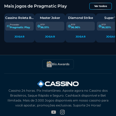
Mais jogos de Pragmatic Play
Ver todos
Por que jogar Pot of Fortune na Cassino.Bet.Br
Na
Cassino.Bet.Br
, você joga com total segurança,
Cassino Roleta Brasileira
Master Joker
Diamond Strike
Super 
suporte rápido e depósitos via Pix. A plataforma é
Provedor
RTP
RTP
RTP
licenciada, reúne dezenas de outros títulos da
Pragmatic Play
96.51%
96.96%
96.50%
Pragmatic Play e promove o jogo responsável. Aposte
JOGAR
JOGAR
JOGAR
JOGA
com consciência!
RTP
Margem da casa
96.00%
4.00%
Bis Awards
Cassino 24 horas. Pix Instantâneo. Aposte agora no Cassino dos
Brasileiros, Saque Rápido e Seguro. Cashback disponível e Bet
Ilimitada. Mais de 3.000 Jogos disponíveis em nosso cassino para
você apostar, promoções exclusivas. Suporte 24 Horas!