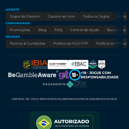
APOSTE
Jogos de Cassino
Cassino ao Vivo
Todos os Jogos
Aposta
COMUNIDADE
Promoções
Blog
FAQ
Central de Ajuda
Baixar App
REGRAS
Termos & Condições
Política de PLD-FTP
Política de Privaci
+18 · JOGUE COM
RESPONSABILIDADE
PAGAMENTO
:
CENTRAL DE JOGO RESPONSÁVEL
DENÚNCIAS
PRIVACIDADE
OUVIDORIA