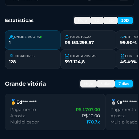
Starlight Wins
é um jogo de cassino online disponível
Estatísticas
na
Cassino.Bet.Br
, desenvolvido pelo provedor
Hoje
7D
15D
30D
Pragmatic Play
. Com uma taxa de retorno ao jogador
(RTP) média de até
97%
, você pode jogar agora
ONLINE AGORA
TOTAL PAGO
RTP RE
mesmo e se divertir. Jogue com responsabilidade!
1
R$ 153.298,57
99.90%
Como jogar Starlight Wins na Cassino.Bet.Br
JOGADORES
TOTAL APOSTAS
EDGE D
128
Para começar a jogar
Starlight Wins
597.124,8
, basta ajustar o
46.49%
valor da aposta e iniciar a rodada. O jogo é intuitivo e
indicado tanto para iniciantes quanto para jogadores
experientes da Pragmatic Play.
Grande vitória
Hoje
3 dias
7 dias
Sobre o Starlight Wins
🥇
🥈
Ed*** ****
Ca*** ****
O
Starlight Wins
é desenvolvido pela
Pragmatic Play
e opera com tecnologia RNG (Random Number
Pagamento
R$ 1.707,00
Pagamento
Aposta
R$ 10,00
Aposta
Generator) certificada, garantindo resultados
Multiplicador
170.7
x
Multiplicado
aleatórios e independentes em cada rodada. Com RTP
médio de
97%
, oferece uma boa relação entre risco e
retorno.