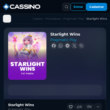
Entrar
Cadastrar
Cassino
Provedores
Pragmatic Play
Starlight Wins
Starlight Wins
Pragmatic Play
Starlight Wins
0
0
Pragmatic Play