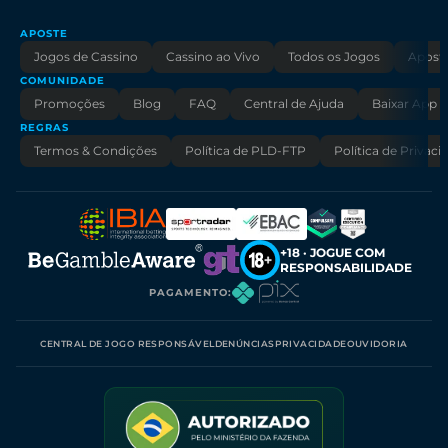
APOSTE
Jogos de Cassino
Cassino ao Vivo
Todos os Jogos
Aposta
COMUNIDADE
Promoções
Blog
FAQ
Central de Ajuda
Baixar App
REGRAS
Termos & Condições
Política de PLD-FTP
Política de Privaci
+18 · JOGUE COM
RESPONSABILIDADE
PAGAMENTO
:
CENTRAL DE JOGO RESPONSÁVEL
DENÚNCIAS
PRIVACIDADE
OUVIDORIA