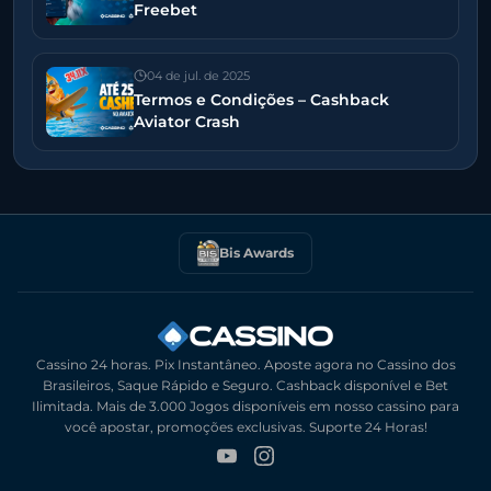
Freebet
04 de jul. de 2025
Termos e Condições – Cashback
Aviator Crash
Bis Awards
Cassino 24 horas. Pix Instantâneo. Aposte agora no Cassino dos
Brasileiros, Saque Rápido e Seguro. Cashback disponível e Bet
Ilimitada. Mais de 3.000 Jogos disponíveis em nosso cassino para
você apostar, promoções exclusivas. Suporte 24 Horas!