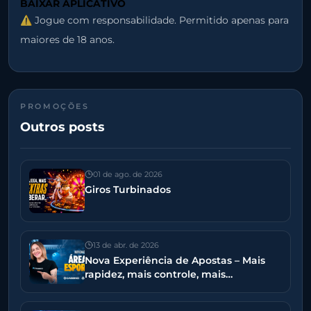
BAIXAR APLICATIVO
⚠️ Jogue com responsabilidade. Permitido apenas para
maiores de 18 anos.
PROMOÇÕES
Outros posts
01 de ago. de 2026
Giros Turbinados
13 de abr. de 2026
Nova Experiência de Apostas – Mais
rapidez, mais controle, mais
performance