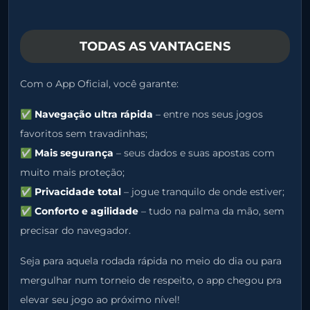
TODAS AS
VANTAGENS
Com o App Oficial, você garante:
✅
Navegação ultra rápida
– entre nos seus jogos
favoritos sem travadinhas;
✅
Mais segurança
– seus dados e suas apostas com
muito mais proteção;
✅
Privacidade total
– jogue tranquilo de onde estiver;
✅
Conforto e agilidade
– tudo na palma da mão, sem
precisar do navegador.
Seja para aquela rodada rápida no meio do dia ou para
mergulhar num torneio de respeito, o app chegou pra
elevar seu jogo ao próximo nível!