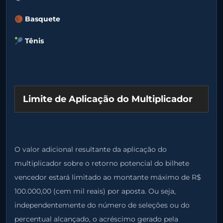
🏀
Basquete
🎾
Tênis
Limite de Aplicação do Multiplicador
O valor adicional resultante da aplicação do
multiplicador sobre o retorno potencial do bilhete
vencedor estará limitado ao montante máximo de R$
100.000,00 (cem mil reais) por aposta. Ou seja,
independentemente do número de seleções ou do
percentual alcançado, o acréscimo gerado pela