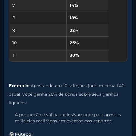
7
14%
8
18%
9
22%
10
26%
11
30%
Exemplo:
Apostando em 10 seleções (odd mínima 1.40
cada), você ganha 26% de bônus sobre seus ganhos
líquidos!
A promoção é válida exclusivamente para apostas
múltiplas realizadas em eventos dos esportes:
⚽
Futebol