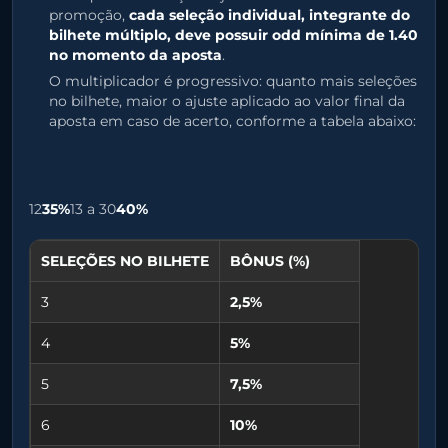
promoção,
cada seleção individual, integrante do
bilhete múltiplo, deve possuir odd mínima de 1.40
no momento da aposta
.
O multiplicador é progressivo: quanto mais seleções
no bilhete, maior o ajuste aplicado ao valor final da
aposta em caso de acerto, conforme a tabela abaixo:
12
35%
13 a 30
40%
SELEÇÕES NO BILHETE
BÔNUS (%)
3
2,5%
4
5%
5
7,5%
6
10%