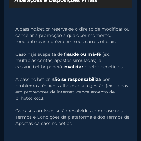
Alterações e Disposições Finais
A cassino.bet.br reserva-se o direito de modificar ou
cancelar a promoção a qualquer momento,
mediante aviso prévio em seus canais oficiais.
Caso haja suspeita de
fraude ou má-fé
(ex.:
múltiplas contas, apostas simuladas), a
cassino.bet.br poderá
invalidar
e reter benefícios.
A cassino.bet.br
não se responsabiliza
por
problemas técnicos alheios à sua gestão (ex.: falhas
em provedores de internet, cancelamento de
bilhetes etc.).
Os casos omissos serão resolvidos com base nos
Termos e Condições da plataforma e dos Termos de
Apostas da cassino.bet.br.