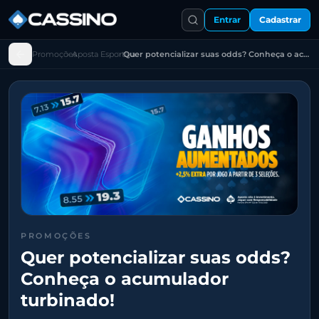
Entrar
Cadastrar
Promoções
Aposta Esportiva
Quer potencializar suas odds? Conheça o acumulador turbinado!
PROMOÇÕES
Quer potencializar suas odds?
Conheça o acumulador
turbinado!