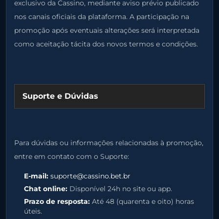
exclusivo da Cassino, mediante aviso prévio publicado
nos canais oficiais da plataforma. A participação na
promoção após eventuais alterações será interpretada
como aceitação tácita dos novos termos e condições.
Suporte e Dúvidas
Para dúvidas ou informações relacionadas à promoção,
entre em contato com o Suporte:
E-mail:
suporte@cassino.bet.br
Chat online:
Disponível 24h no site ou app.
Prazo de resposta:
Até 48 (quarenta e oito) horas
úteis.