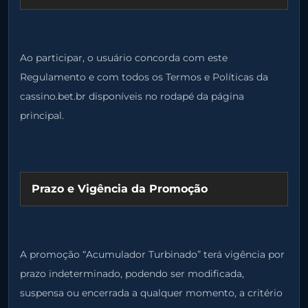
Ao participar, o usuário concorda com este
Regulamento e com todos os Termos e Políticas da
cassino.bet.br disponíveis no rodapé da página
principal.
Prazo e Vigência da Promoção
A promoção “Acumulador Turbinado” terá vigência por
prazo indeterminado, podendo ser modificada,
suspensa ou encerrada a qualquer momento, a critério