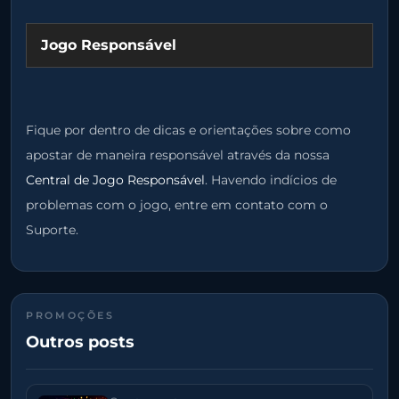
Jogo Responsável
Fique por dentro de dicas e orientações sobre como
apostar de maneira responsável através da nossa
Central de Jogo Responsável
. Havendo indícios de
problemas com o jogo, entre em contato com o
Suporte.
PROMOÇÕES
Outros posts