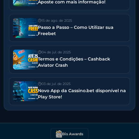
Aposte com mais informação!
15 de ago. de 2025
Passo a Passo – Como Utilizar sua
Freebet
04 de jul. de 2025
Termos e Condições – Cashback
Aviator Crash
03 de jul. de 2025
Novo App da Cassino.bet disponível na
Play Store!
Bis Awards