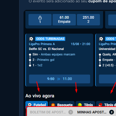
O evento será adicionado ao seu
cupom de apo