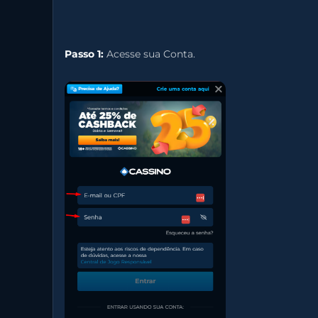
Passo 1:
Acesse sua Conta.