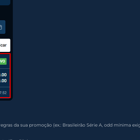
egras da sua promoção (ex.: Brasileirão Série A, odd mínima exig