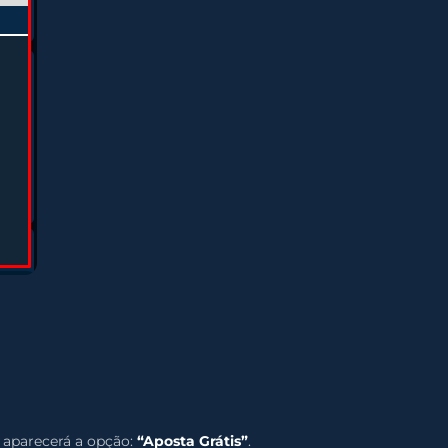
 aparecerá a opção:
“Aposta Grátis”
.