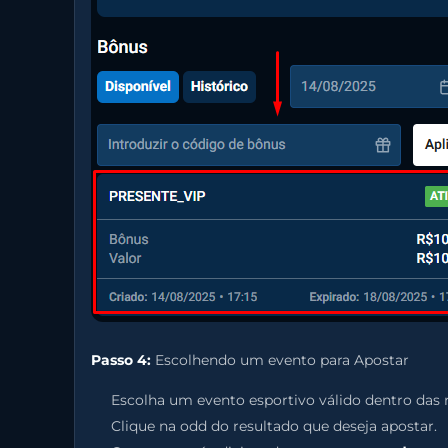
Passo 4:
Escolhendo um evento para Apostar
Escolha um evento esportivo válido dentro das r
Clique na odd do resultado que deseja apostar.