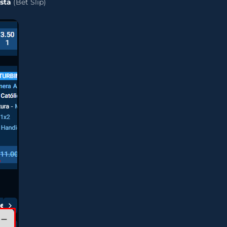
sta
(Bet Slip)