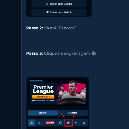
Passo 2:
Vá até “Esports”
Passo 3:
Clique na engrenagem ⚙️