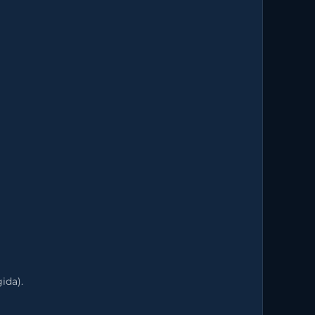
ida).