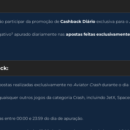
ão participar da promoção de
Cashback Diário
exclusiva para o
gativo² apurado diariamente nas
apostas feitas exclusivamente
ck:
ostas realizadas exclusivamente no
Aviator Crash
durante o dia
aisquer outros jogos da categoria Crash, incluindo JetX, Space
s entre 00:00 e 23:59 do dia de apuração.