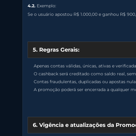
4.2.
Exemplo:
Se o usuário apostou R$ 1.000,00 e ganhou R$ 900,0
5. Regras Gerais:
Apenas contas válidas, únicas, ativas e verifi
O cashback será creditado como saldo real, sem 
Contas fraudulentas, duplicadas ou apostas nula
A promoção poderá ser encerrada a qualquer mo
6. Vigência e atualizações da Promo