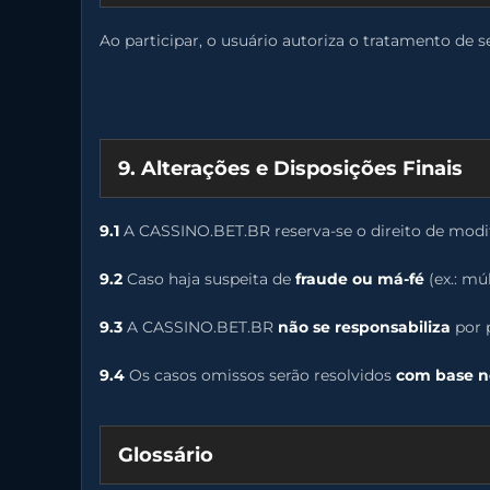
Ao participar, o usuário autoriza o tratamento de
9. Alterações e Disposições Finais
9.1
A CASSINO.BET.BR reserva-se o direito de modif
9.2
Caso haja suspeita de
fraude ou má-fé
(ex.: m
9.3
A CASSINO.BET.BR
não se responsabiliza
por 
9.4
Os casos omissos serão resolvidos
com base n
Glossário