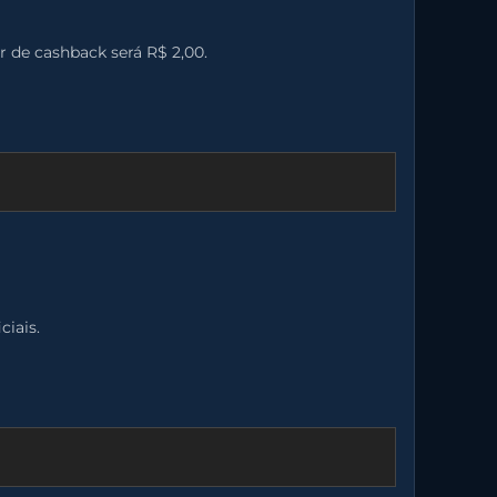
r de cashback será R$ 2,00.
iais.