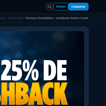
Entrar
Cadastrar
ções
Promoções
Termos e Condições – Cashback Aviator Crash