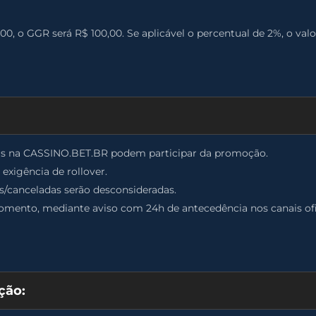
0, o GGR será R$ 100,00. Se aplicável o percentual de 2%, o valo
cadas na CASSINO.BET.BR podem participar da promoção.
exigência de rollover.
s/canceladas serão desconsideradas.
mento, mediante aviso com 24h de antecedência nos canais ofic
ção: