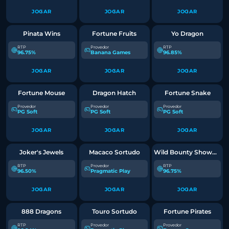
JOGAR
JOGAR
JOGAR
Pinata Wins
Fortune Fruits
Yo Dragon
RTP
Provedor
RTP
96.75%
Banana Games
96.85%
JOGAR
JOGAR
JOGAR
Fortune Mouse
Dragon Hatch
Fortune Snake
Provedor
Provedor
Provedor
PG Soft
PG Soft
PG Soft
JOGAR
JOGAR
JOGAR
Joker's Jewels
Macaco Sortudo
Wild Bounty Showdown
RTP
Provedor
RTP
96.50%
Pragmatic Play
96.75%
JOGAR
JOGAR
JOGAR
888 Dragons
Touro Sortudo
Fortune Pirates
RTP
Provedor
Provedor