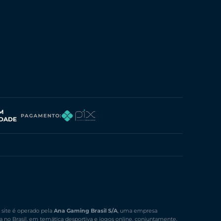
M
PAGAMENTO
:
IDADE
 site é operado pela
Ana Gaming Brasil S/A
, uma empresa
a no Brasil, em temática desportiva e jogos online, conjuntamente,