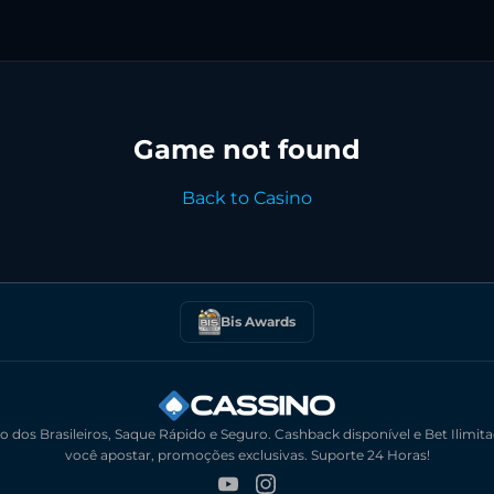
Game not found
Back to Casino
Bis Awards
o dos Brasileiros, Saque Rápido e Seguro. Cashback disponível e Bet Ilimit
você apostar, promoções exclusivas. Suporte 24 Horas!