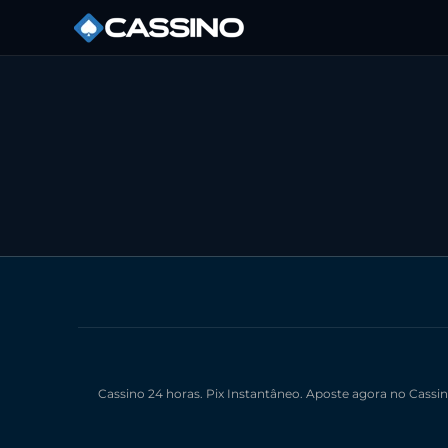
Cassino 24 horas. Pix Instantâneo. Aposte agora no Cassin