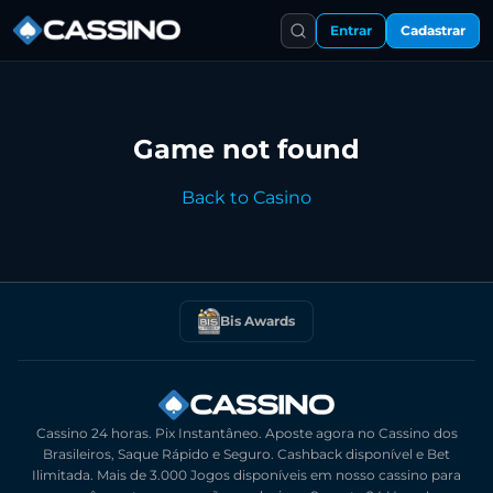
Entrar
Cadastrar
Game not found
Back to Casino
Bis Awards
Cassino 24 horas. Pix Instantâneo. Aposte agora no Cassino dos
Brasileiros, Saque Rápido e Seguro. Cashback disponível e Bet
Ilimitada. Mais de 3.000 Jogos disponíveis em nosso cassino para