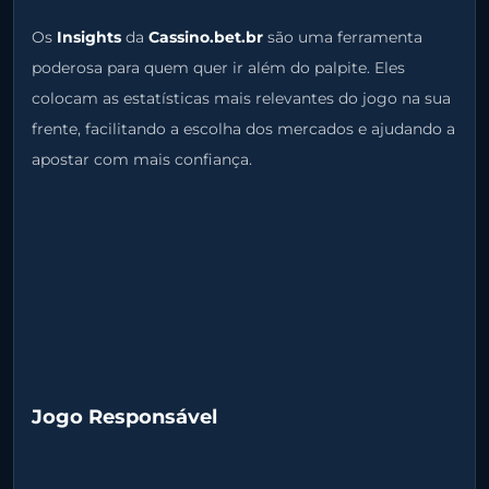
Os
Insights
da
Cassino.bet.br
são uma ferramenta
poderosa para quem quer ir além do palpite. Eles
colocam as estatísticas mais relevantes do jogo na sua
frente, facilitando a escolha dos mercados e ajudando a
apostar com mais confiança.
Jogo Responsável