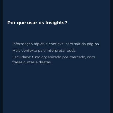
Por que usar os Insights?
Informação rápida e confiável sem sair da página.
Mais contexto para interpretar odds.
Facilidade: tudo organizado por mercado, com
frases curtas e diretas.