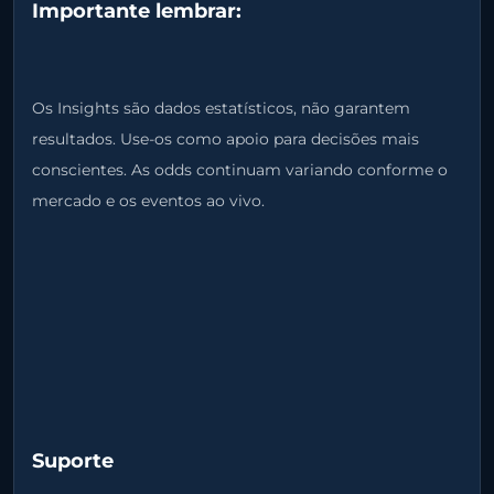
Importante lembrar:
Os Insights são dados estatísticos, não garantem
resultados. Use-os como apoio para decisões mais
conscientes. As odds continuam variando conforme o
mercado e os eventos ao vivo.
Suporte