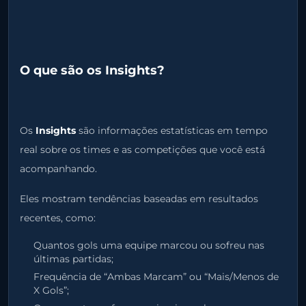
O que são os Insights?
Os
Insights
são informações estatísticas em tempo
real sobre os times e as competições que você está
acompanhando.
Eles mostram tendências baseadas em resultados
recentes, como:
Quantos gols uma equipe marcou ou sofreu nas
últimas partidas;
Frequência de “Ambas Marcam” ou “Mais/Menos de
X Gols”;