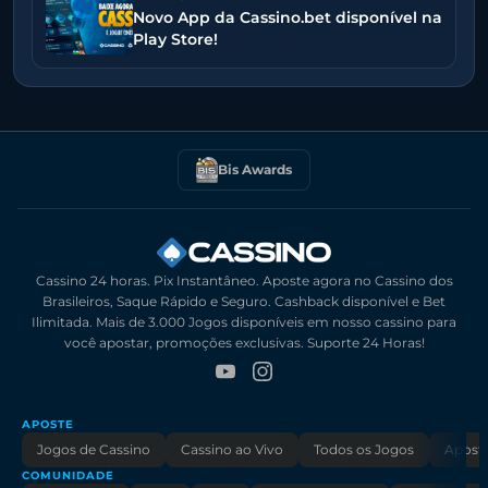
Novo App da Cassino.bet disponível na
Play Store!
Bis Awards
Cassino 24 horas. Pix Instantâneo. Aposte agora no Cassino dos
Brasileiros, Saque Rápido e Seguro. Cashback disponível e Bet
Ilimitada. Mais de 3.000 Jogos disponíveis em nosso cassino para
você apostar, promoções exclusivas. Suporte 24 Horas!
APOSTE
Jogos de Cassino
Cassino ao Vivo
Todos os Jogos
Aposta
COMUNIDADE